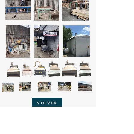
VOLVER
Productos
Sector
Sector
Industrial
Mueblero
Localizaciones - México
Contacto- Matriz
- Tarimas
-Salas
Sector Industrial
Tel:
(81) 1160-5090
- Huacales
-Roperos
Sector Mueblero
al 93
- Madera Pino y
-Gabinetes de
- Apodaca, N.L -
ventas@grupofims